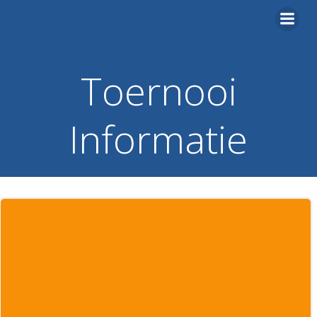
Ga
naar
de
inhoud
Toernooi
Informatie