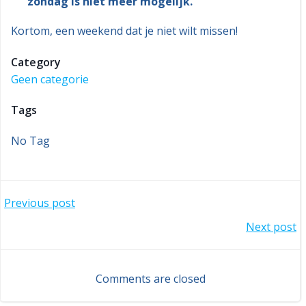
zondag is niet meer mogelijk.
Kortom, een weekend dat je niet wilt missen!
Category
Geen categorie
Tags
No Tag
Bericht
Previous post
Bericht
Next post
navigatie
navigatie
Comments are closed